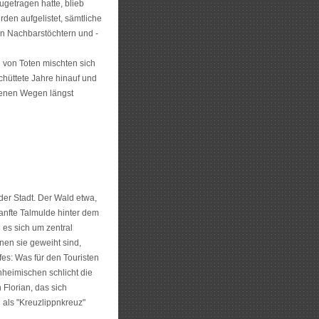
getragen hatte, blieb
rden aufgelistet, sämtliche
n Nachbarstöchtern und -
 von Toten mischten sich
hüttete Jahre hinauf und
denen Wegen längst
der Stadt. Der Wald etwa,
sanfte Talmulde hinter dem
es sich um zentral
nen sie geweiht sind,
s: Was für den Touristen
nheimischen schlicht die
Florian, das sich
 als "Kreuzlippnkreuz"