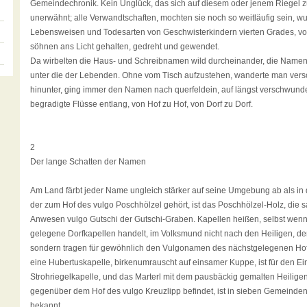
Gemeindechronik. Kein Unglück, das sich auf diesem oder jenem Riegel zu
unerwähnt; alle Verwandtschaften, mochten sie noch so weitläufig sein, wu
Lebensweisen und Todesarten von Geschwisterkindern vierten Grades, vo
söhnen ans Licht gehalten, gedreht und gewendet.
Da wirbelten die Haus- und Schreibnamen wild durcheinander, die Namen
unter die der Lebenden. Ohne vom Tisch aufzustehen, wanderte man versc
hinunter, ging immer den Namen nach querfeldein, auf längst verschwun
begradigte Flüsse entlang, von Hof zu Hof, von Dorf zu Dorf.
2
Der lange Schatten der Namen
Am Land färbt jeder Name ungleich stärker auf seine Umgebung ab als in 
der zum Hof des vulgo Poschhölzel gehört, ist das Poschhölzel-Holz, die 
Anwesen vulgo Gutschi der Gutschi-Graben. Kapellen heißen, selbst wenn 
gelegene Dorfkapellen handelt, im Volksmund nicht nach den Heiligen, de
sondern tragen für gewöhnlich den Vulgonamen des nächstgelegenen Hofe
eine Hubertuskapelle, birkenumrauscht auf einsamer Kuppe, ist für den Ei
Strohriegelkapelle, und das Marterl mit dem pausbäckig gemalten Heiligen 
gegenüber dem Hof des vulgo Kreuzlipp befindet, ist in sieben Gemeinden
bekannt.