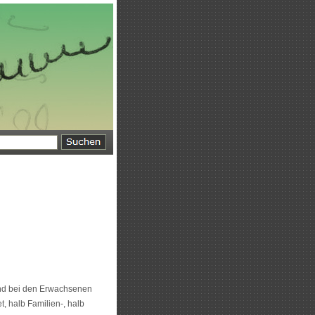
end bei den Erwachsenen
, halb Familien-, halb