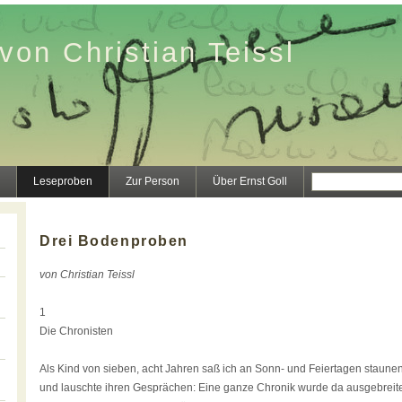
von Christian Teissl
Leseproben
Zur Person
Über Ernst Goll
Drei Bodenproben
von Christian Teissl
1
Die Chronisten
Als Kind von sieben, acht Jahren saß ich an Sonn- und Feiertagen staun
und lauschte ihren Gesprächen: Eine ganze Chronik wurde da ausgebreitet