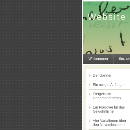
Website 
Willkommen
Bücher
Der Gärtner
Ein ewiger Anfänger
Freigeist im
Honoratiorenfrack
Ein Plädoyer für das
Gewöhnliche
Vier Variationen über
den Novembernebel