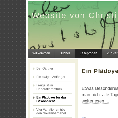
Website von Christi
Willkommen
Bücher
Leseproben
Zur Per
Der Gärtner
Ein Plädoye
Ein ewiger Anfänger
Freigeist im
Etwas Besonderes 
Honoratiorenfrack
man nicht alle Tag
Ein Plädoyer für das
weiterlesen ...
Gewöhnliche
Vier Variationen über
den Novembernebel